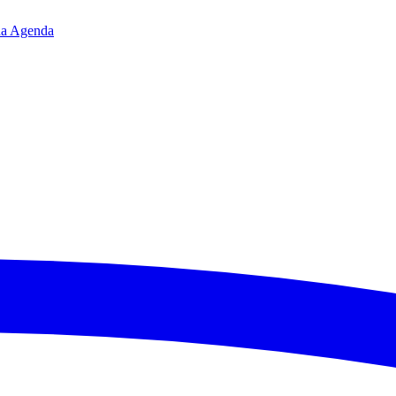
da
Agenda