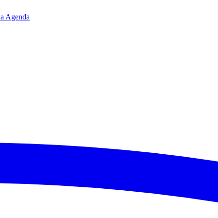
da
Agenda