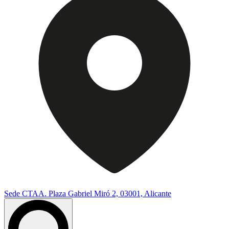
Sede CTAA. Plaza Gabriel Miró 2, 03001, Alicante