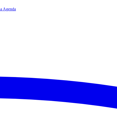
da
Agenda