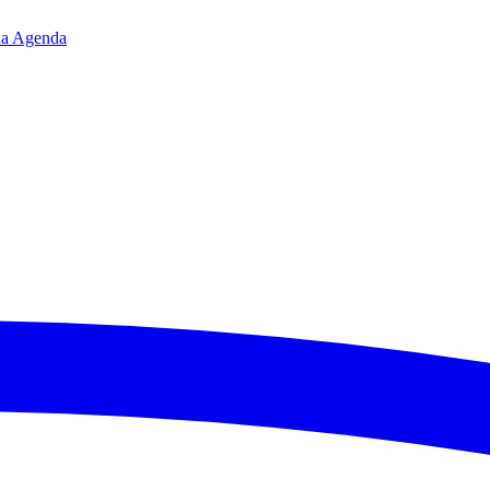
da
Agenda