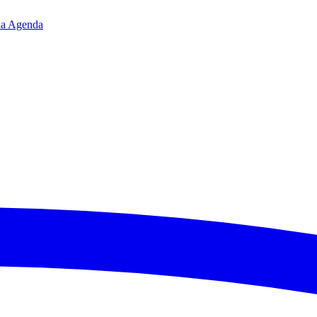
da
Agenda