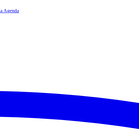
da
Agenda