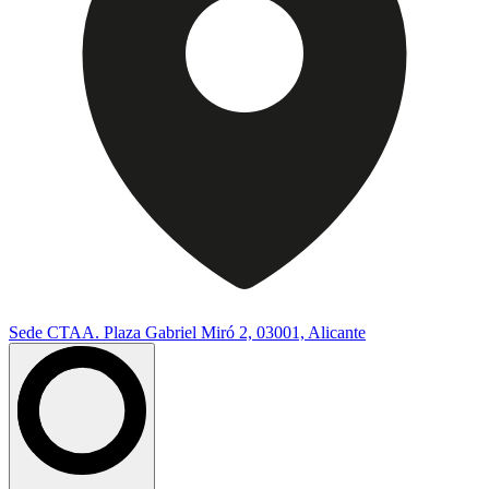
Sede CTAA. Plaza Gabriel Miró 2, 03001, Alicante