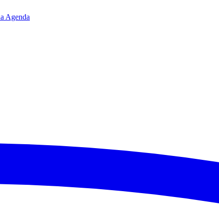
da
Agenda