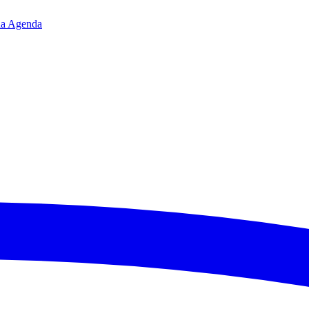
da
Agenda