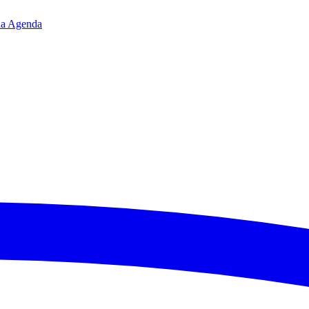
da
Agenda