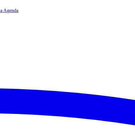
da
Agenda