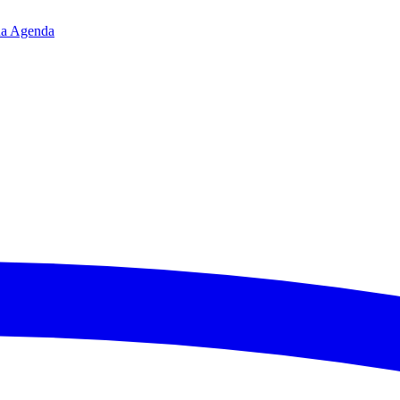
da
Agenda