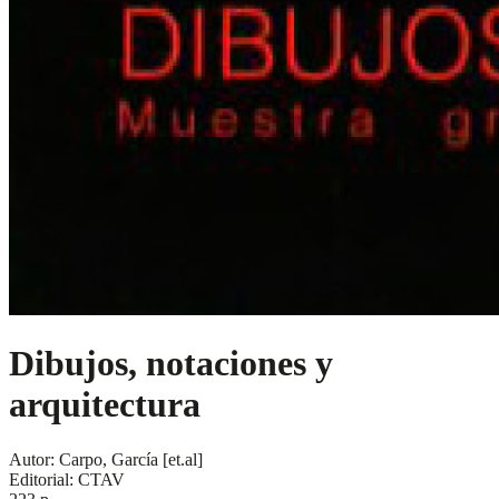
Dibujos, notaciones y
arquitectura
Autor: Carpo, García [et.al]
Editorial: CTAV