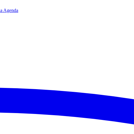
da
Agenda