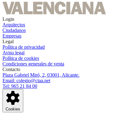
Login
Arquitectos
Ciudadanos
Empresas
Legal
Política de privacidad
Aviso legal
Política de cookies
Condiciones generales de venta
Contacto
Plaza Gabriel Miró, 2, 03001, Alicante.
Email: colegio@ctaa.net
Tel: 965 21 84 00
Cookies