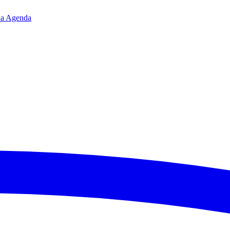
da
Agenda