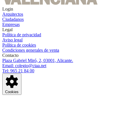
Login
Arquitectos
Ciudadanos
Empresas
Legal
Política de privacidad
Aviso legal
Política de cookies
Condiciones generales de venta
Contacto
Plaza Gabriel Miró, 2, 03001, Alicante.
Email: colegio@ctaa.net
Tel: 965 21 84 00
Cookies